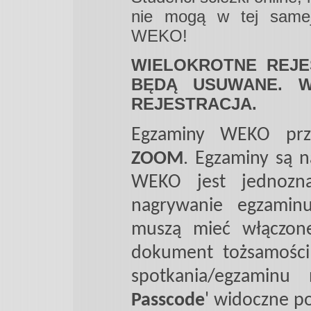
nie mogą w tej samej
WEKO!
WIELOKROTNE REJE
BĘDĄ USUWANE. W
REJESTRACJA.
Egzaminy WEKO prz
ZOOM
. Egzaminy są n
WEKO jest jednozn
nagrywanie egzami
muszą mieć włączon
dokument tożsamości
spotkania/egzaminu
Passcode
' widoczne po