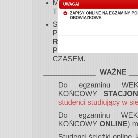
MIEĆ PRZY SOBIE PO
UWAGA!
TOŻSAMOŚCI - DOWÓD
ZAPISY
ONLINE
NA EGZAMINY P
OBOWIĄZKOWE.
STAWIĆ SIĘ NA EGZAM
PRZYPADKU
WEKS
,
PO
ROZPOCZĘCIA EGZAM
PRZYNAJMNIEJ 10 MI
CZASEM.
_____________
WAŻNE
__
Do egzaminu WE
KOŃCOWY
STACJO
studenci studiujący w si
Do egzaminu WE
KOŃCOWY
ONLINE
) m
Studenci ścieżki online